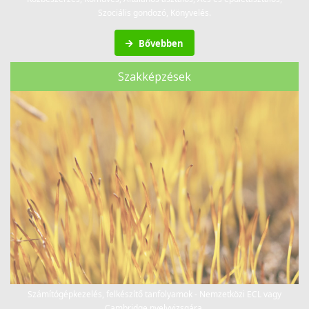
Szociális gondozó, Könyvelés.
Bővebben
Szakképzések
Számítógépkezelés, felkészítő tanfolyamok - Nemzetközi ECL vagy
Cambridge nyelvvizsgára.