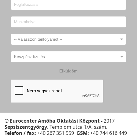
Elküldöm
©
Eurocenter Amőba Oktatási Központ -
2017
Sepsiszentgyörgy
, Templom utca 1/A. szám,
Telefon / fax:
+40 267 351 959
GSM:
+40 744 616 449