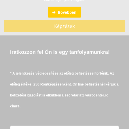
Bővebben
Képzések
Iratkozzon fel Ön is egy tanfolyamunkra!
* A jelentkezés véglegesítése az előleg befizetéssel történik. Az
előleg értéke: 250 Ron/képzésenként. On line befizetésnél kérjük a
befizetési igazolást is elküldeni a secretariat@eurocenter.ro
címre.