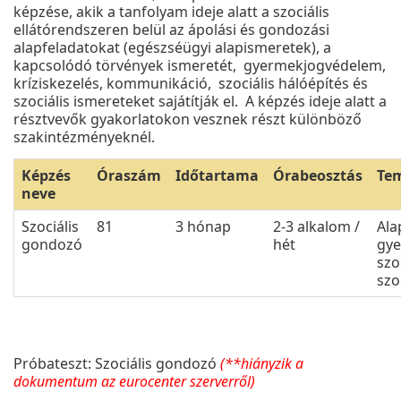
képzése, akik a tanfolyam ideje alatt a szociális
ellátórendszeren belül az ápolási és gondozási
alapfeladatokat (egészséügyi alapismeretek), a
kapcsolódó törvények ismeretét, gyermekjogvédelem,
kríziskezelés, kommunikáció, szociális hálóépítés és
szociális ismereteket sajátítják el. A képzés ideje alatt a
résztvevők gyakorlatokon vesznek részt különböző
szakintézményeknél.
Képzés
Óraszám
Időtartama
Órabeosztás
Te
neve
Szociális
81
3 hónap
2-3 alkalom /
Ala
gondozó
hét
gye
szo
szo
Próbateszt: Szociális gondozó
(**hiányzik a
dokumentum az eurocenter szerverről)