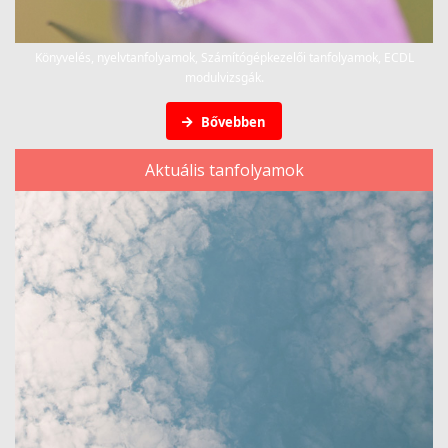
Könyvelés, nyelvtanfolyamok, Számítógépkezelői tanfolyamok, ECDL
modulvizsgák.
Bővebben
Aktuális tanfolyamok