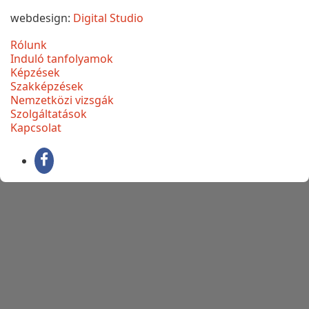
webdesign:
Digital Studio
Rólunk
Induló tanfolyamok
Képzések
Szakképzések
Nemzetközi vizsgák
Szolgáltatások
Kapcsolat