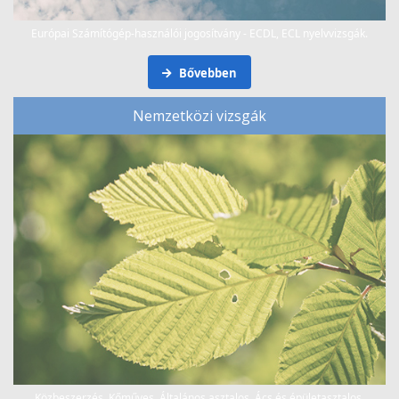
Európai Számítógép-használói jogosítvány - ECDL, ECL nyelvvizsgák.
Bővebben
Nemzetközi vizsgák
Közbeszerzés, Kőműves, Általános asztalos, Ács és épületasztalos,