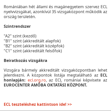
Romániában hét állami és magánegyetem szervez ECL
nyelvvizsgákat, azonkívül 35 vizsgaközpont működik az
ország területén.
Szintrendszer
"A2" szint (kezdő)
"B1" szint (akkreditált alapfok)
"B2" szint (akkreditált középfok)
"C1" szint (akkreditált felsőfok)
Beiratkozás vizsgákra
Vizsgára bármely akkreditált vizsgaközpontban lehet
jelentkezni. A központok listája megtalálható az
ECL
honlapján:
ecl.org.ro
, az ECL romániai képvisete az
EUROCENTER AMŐBA OKTATÁSI KÖZPONT.
ECL teszteléshez kattintson ide! >>