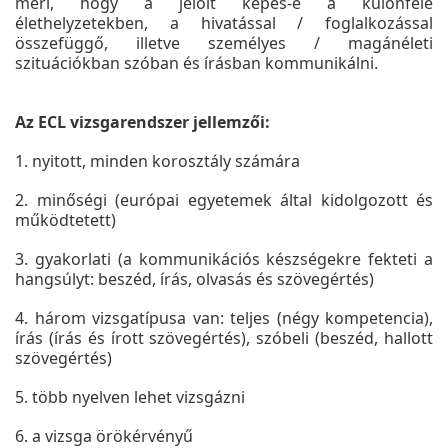
méri, hogy a jelölt képes-e a különféle
élethelyzetekben, a hivatással / foglalkozással
összefüggő, illetve személyes / magánéleti
szituációkban szóban és írásban kommunikálni.
Az ECL vizsgarendszer jellemzői:
1. nyitott, minden korosztály számára
2. minőségi (európai egyetemek által kidolgozott és
működtetett)
3. gyakorlati (a kommunikációs készségekre fekteti a
hangsúlyt: beszéd, írás, olvasás és szövegértés)
4. három vizsgatípusa van: teljes (négy kompetencia),
írás (írás és írott szövegértés), szóbeli (beszéd, hallott
szövegértés)
5. több nyelven lehet vizsgázni
6. a vizsga örökérvényű