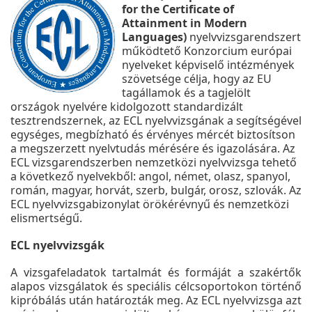
for the Certificate of
Attainment in Modern
Languages)
nyelvvizsgarendszert
működtető Konzorcium európai
nyelveket képviselő intézmények
szövetsége célja, hogy az EU
tagállamok és a tagjelölt
országok nyelvére kidolgozott standardizált
tesztrendszernek, az ECL nyelvvizsgának a segítségével
egységes, megbízható és érvényes mércét biztosítson
a megszerzett nyelvtudás mérésére és igazolására. Az
ECL vizsgarendszerben nemzetközi nyelvvizsga tehető
a következő nyelvekből: angol, német, olasz, spanyol,
román, magyar, horvát, szerb, bulgár, orosz, szlovák. Az
ECL nyelvvizsgabizonylat örökérévnyű és nemzetközi
elismertségű.
ECL nyelvvizsgák
A vizsgafeladatok tartalmát és formáját a szakértők
alapos vizsgálatok és speciális célcsoportokon történő
kipróbálás után határozták meg. Az ECL nyelvvizsga azt