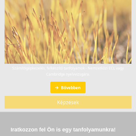
Számítógépkezelés, felkészítő tanfolyamok - Nemzetközi ECL vagy
Cambridge nyelvvizsgára.
Bővebben
Képzések
Iratkozzon fel Ön is egy tanfolyamunkra!