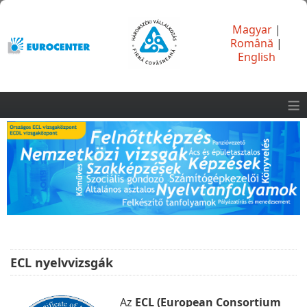
Magyar
|
Română
|
English
≡
ECL nyelvvizsgák
Az
ECL (European Consortium