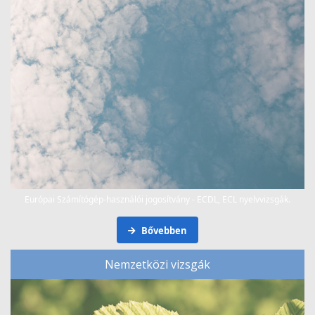
Európai Számítógép-használói jogosítvány - ECDL, ECL nyelvvizsgák.
Bővebben
Nemzetközi vizsgák