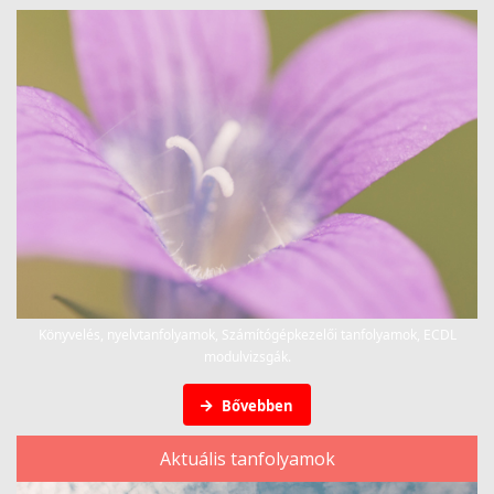
Könyvelés, nyelvtanfolyamok, Számítógépkezelői tanfolyamok, ECDL
modulvizsgák.
Bővebben
Aktuális tanfolyamok