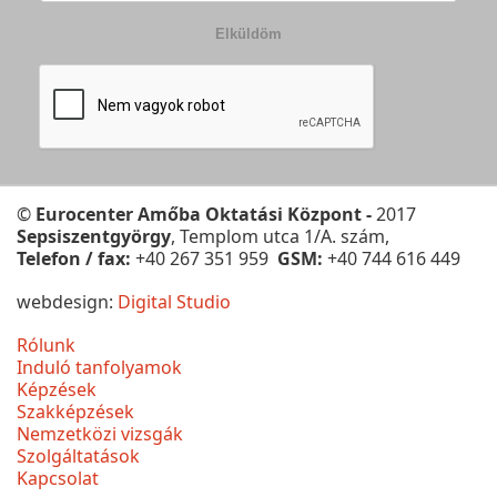
Elküldöm
©
Eurocenter Amőba Oktatási Központ -
2017
Sepsiszentgyörgy
, Templom utca 1/A. szám,
Telefon / fax:
+40 267 351 959
GSM:
+40 744 616 449
webdesign:
Digital Studio
Rólunk
Induló tanfolyamok
Képzések
Szakképzések
Nemzetközi vizsgák
Szolgáltatások
Kapcsolat